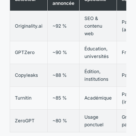
annoncée
SEO &
Payan
Originality.ai
~92 %
contenu
(avec 
web
Éducation,
GPTZero
~90 %
Freem
universités
Édition,
Copyleaks
~88 %
Payan
institutions
Payan
Turnitin
~85 %
Académique
(instit
Usage
Gratuit
ZeroGPT
~80 %
ponctuel
payan