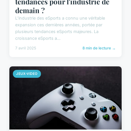
tendances pour l'industrie de
demain ?
L'industrie des eSports a connu une véritable
expansion ces dernières années, portée par
plusieurs tendances eSports majeures. La
croissance eSports a...
7 avril 2025
8 min de lecture →
JEUX-VIDEO