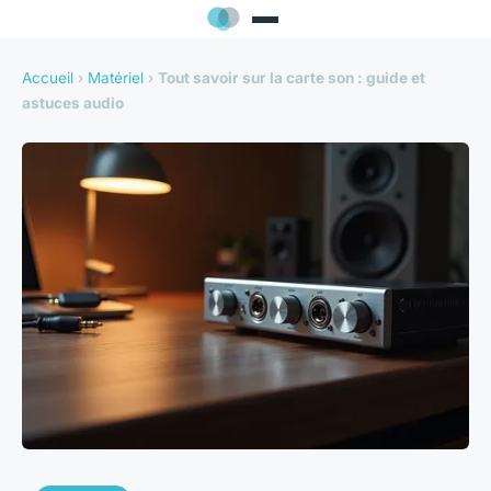
Accueil
›
Matériel
›
Tout savoir sur la carte son : guide et
astuces audio